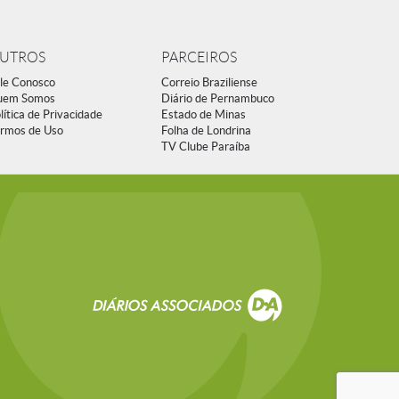
UTROS
PARCEIROS
le Conosco
Correio Braziliense
uem Somos
Diário de Pernambuco
lítica de Privacidade
Estado de Minas
rmos de Uso
Folha de Londrina
TV Clube Paraíba