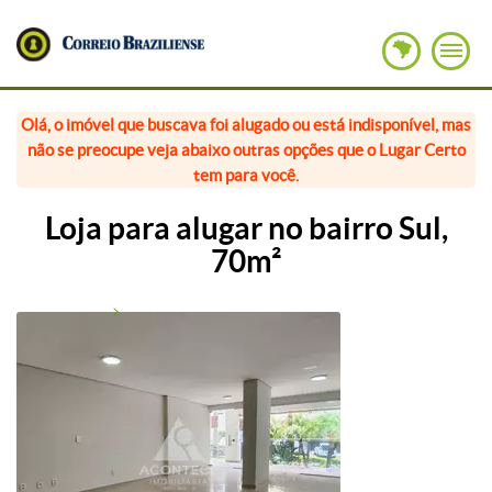
Olá, o imóvel que buscava foi alugado ou está indisponível, mas
não se preocupe veja abaixo outras opções que o Lugar Certo
tem para você.
Loja para alugar no bairro Sul,
70m²