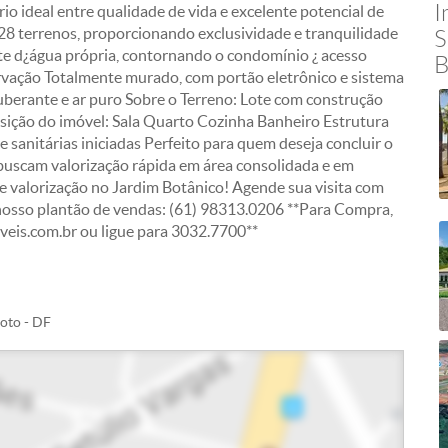
I
rio ideal entre qualidade de vida e excelente potencial de
8 terrenos, proporcionando exclusividade e tranquilidade
S
e d¿água própria, contornando o condomínio ¿ acesso
B
ervação Totalmente murado, com portão eletrônico e sistema
berante e ar puro Sobre o Terreno: Lote com construção
osição do imóvel: Sala Quarto Cozinha Banheiro Estrutura
 e sanitárias iniciadas Perfeito para quem deseja concluir o
e buscam valorização rápida em área consolidada e em
 e valorização no Jardim Botânico! Agende sua visita com
nosso plantão de vendas: (61) 98313.0206 **Para Compra,
eis.com.br ou ligue para 3032.7700**
loto - DF