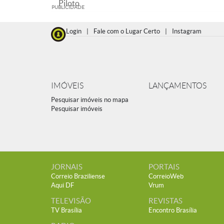
Piloto
PUBLICIDADE
Login
|
Fale com o Lugar Certo
|
Instagram
IMÓVEIS
LANÇAMENTOS
Pesquisar imóveis no mapa
Pesquisar imóveis
JORNAIS
PORTAIS
Correio Braziliense
CorreioWeb
Aqui DF
Vrum
TELEVISÃO
REVISTAS
TV Brasília
Encontro Brasília