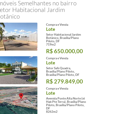
móveis Semelhantes no bairro
etor Habitacional Jardim
otânico
Compra e Venda
Lote
Setor Habitacional Jardim
Botânico, Brasília/Plano
Piloto, DF
719m2
R$ 650.000,00
Compra e Venda
Lote
Setor Safs Quadra,
Brasília/Plano Piloto,
Brasília/Plano Piloto, DF
R$ 279.849,00
Compra e Venda
Lote
Avenida Ponte Alta Norte (st
Hab Pte Terra), Brasília/Plano
Piloto, Brasília/Plano Piloto,
DF
8262m2