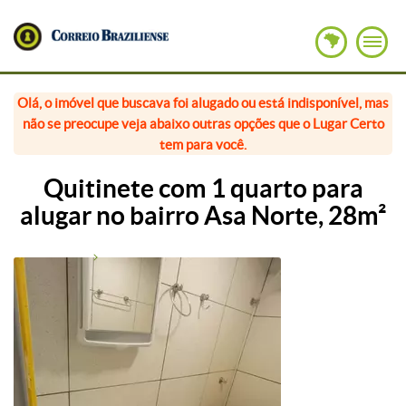
Olá, o imóvel que buscava foi alugado ou está indisponível, mas
não se preocupe veja abaixo outras opções que o Lugar Certo
tem para você.
Quitinete com 1 quarto para
alugar no bairro Asa Norte, 28m²