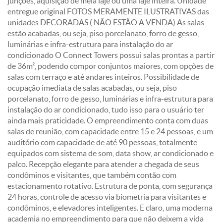
junções, aquisição de meia laje ou uma laje inteira. Unidade
entregue original FOTOS MERAMENTE ILUSTRATIVAS das
unidades DECORADAS ( NÃO ESTÃO A VENDA) As salas
estão acabadas, ou seja, piso porcelanato, forro de gesso,
luminárias e infra-estrutura para instalação do ar
condicionado O Connect Towers possui salas prontas a partir
de 36m², podendo compor conjuntos maiores, com opções de
salas com terraço e até andares inteiros. Possibilidade de
ocupação imediata de salas acabadas, ou seja, piso
porcelanato, forro de gesso, luminárias e infra-estrutura para
instalação do ar condicionado, tudo isso para o usuário ter
ainda mais praticidade. O empreendimento conta com duas
salas de reunião, com capacidade entre 15 e 24 pessoas, e um
auditório com capacidade de até 90 pessoas, totalmente
equipados com sistema de som, data show, ar condicionado e
palco. Recepção elegante para atender a chegada de seus
condôminos e visitantes, que também contão com
estacionamento rotativo. Estrutura de ponta, com segurança
24 horas, controle de acesso via biometria para visitantes e
condôminos, e elevadores inteligentes. E claro, uma moderna
academia no empreendimento para que não deixem a vida