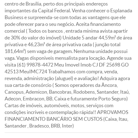
centro de Brasília, perto dos principais endereços
importantes da Capital Federal. Venha conhecer o Esplanada
Business e surpreenda-se com todas as vantagens que ele
pode oferecer para o seu negócio. Aceita financiamento
comercial ( Todos os bancos , entrada minima avista apartir
de 30% do valor do imóvel) Unidade 5 andar 44,59m² de área
privativa e 46,23m² de área privativa cada ( junção total
181,64m²) sem vaga de garagem. Nenhuma unidade possui
vaga. Vagas disponiveis mensalista para locação. Agende sua
visita (61) 99878-4472 Meu Imovel Imob CJ DF 25698 GO
42513 MeuIMC724 Trabalhamos com compra, venda,
revenda, administração (aluguel) e avaliação! Adquira agora
sua carta de consórcio ( Somos operadores da Âncora,
Canopus, Ademicon, Bancobras, Rodobens, Santander, Itaú,
Adecon, Embracon, BB, Caixa e futuramente Porto Seguro)
Cartas de imóveis, automóveis, motos, serviços com
condições incríveis e contemplação rápida!! APROVAMOS
FINANCIAMENTO BANCÁRIO SEM CUSTOS (Caixa, Itau,
Santander , Bradesco, BRB, Inter)