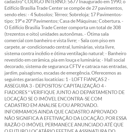
cadastro* CÓDIGO INTERNO: 5677 Inaugurado em 1990, o
Edifício Brasília Trade Center se compõe de 27 pavimentos,
sendo eles: - 4 Subsolos; Térreo; Sobreloja; 17 Pavimentos-
tipo; 19ª e 20ª Pavimentos; Casa de Máquinas; Cobertura. -
O Edifício Brasília Trade Center comporta um total de 308
(trezentos e oito) unidades autonômas. - Ótima sala
comercial com banheiro e vista livre; - Sala com piso em
carpete, ar-condicionado central, luminárias, vista livre,
sistema contra incêdio e ótima ventilação natural; - Banheiro
revestido em cerâmica, pia em louça e luminária; - Hall social
decorado, sistema de seguranca CFTV e catraca nas entradas,
jardim, paisagismo, escadas de emergência. Oferecemos as
seguintes garantias locatícias: 1 - LOFT FIANÇAS 2 -
ASSEGURA 3 - DEPOSITOS/ CAPITALIZAÇÃO 4 -
FIADORES * VERIFIQUE JUNTO AO DEPARTAMENTO DE
LOCAÇÃO SE O IMÓVEL ENCONTRA-SE COM
CADASTRO EM ANALISE E/OU APROVADO.
INFORMAMOS AINDA QUE CADASTRO APROVADO
NÃO SIGNIFICA A EFETIVAÇÃO DA LOCAÇÃO, POR ESSA
RAZÃO O IMÓVEL PERMANECE ANUNCIADO ATÉ QUE
O FUTURO LOCATÁRIO EFETIVE A ASSINATURA DO