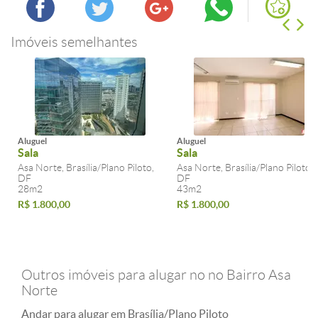
Imóveis semelhantes
Aluguel
Aluguel
Sala
Sala
Asa Norte, Brasília/Plano Piloto,
Asa Norte, Brasília/Plano Piloto,
DF
DF
28m2
43m2
R$ 1.800,00
R$ 1.800,00
Outros imóveis para alugar no no Bairro Asa
Norte
Andar para alugar em Brasília/Plano Piloto