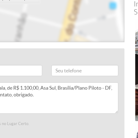
I
S
 no Lugar Certo.