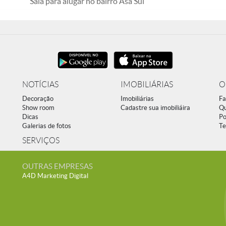
Sala para alugar no bairro Asa Sul
NOTÍCIAS
IMOBILIÁRIAS
O
Decoração
Imobiliárias
Fa
Show room
Cadastre sua imobiliáira
Q
Dicas
Po
Galerias de fotos
Te
SERVIÇOS
OUTRAS EMPRESAS
A4D Marketing Digital