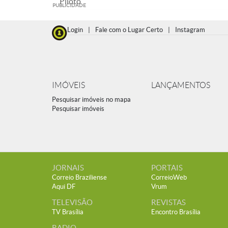
Piloto
PUBLICIDADE
Login
|
Fale com o Lugar Certo
|
Instagram
IMÓVEIS
LANÇAMENTOS
Pesquisar imóveis no mapa
Pesquisar imóveis
JORNAIS
PORTAIS
Correio Braziliense
CorreioWeb
Aqui DF
Vrum
TELEVISÃO
REVISTAS
TV Brasília
Encontro Brasília
RADIO