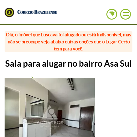
Olá, o imóvel que buscava foi alugado ou está indisponível, mas
não se preocupe veja abaixo outras opções que o Lugar Certo
tem para você.
Sala para alugar no bairro Asa Sul