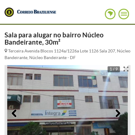
Sala para alugar no bairro Núcleo
Bandeirante, 30m²
Terceira Avenida Blocos 1124a/1226a Lote 1126 Sala 207, Núcleo
Bandeirante, Núcleo Bandeirante - DF
1 / 9
Anterior
Pró