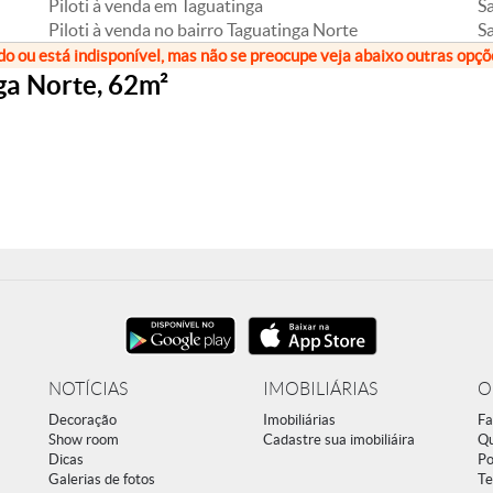
Piloti à venda em Taguatinga
S
Piloti à venda no bairro Taguatinga Norte
Sa
do ou está indisponível, mas não se preocupe veja abaixo outras opç
ga Norte, 62m²
NOTÍCIAS
IMOBILIÁRIAS
O
Decoração
Imobiliárias
Fa
Show room
Cadastre sua imobiliáira
Q
Dicas
Po
Galerias de fotos
Te