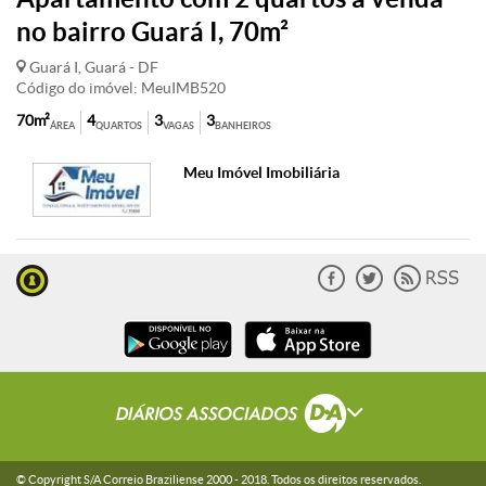
no bairro Guará I, 70m²
Guará I, Guará - DF
Código do imóvel: MeuIMB520
70m²
4
3
3
ÁREA
QUARTOS
VAGAS
BANHEIROS
Meu Imóvel Imobiliária
© Copyright S/A Correio Braziliense 2000 -
2018
. Todos os direitos reservados.