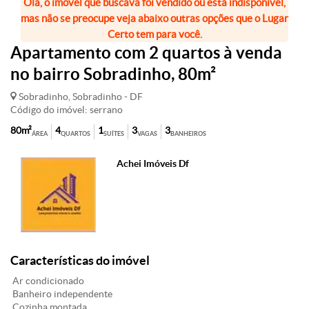
Olá, o imóvel que buscava foi vendido ou está indisponível,
mas não se preocupe veja abaixo outras opções que o Lugar
Certo tem para você.
Apartamento com 2 quartos à venda
no bairro Sobradinho, 80m²
Sobradinho, Sobradinho - DF
Código do imóvel: serrano
80m²
4
1
3
3
ÁREA
QUARTOS
SUÍTES
VAGAS
BANHEIROS
Achei Imóveis Df
Características do imóvel
Ar condicionado
Banheiro independente
Cozinha montada