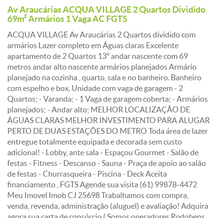
Av Araucárias ACQUA VILLAGE 2 Quartos Dividido
69m² Armários 1 Vaga AC FGTS
ACQUA VILLAGE Av Araucárias 2 Quartos dividido com
armários Lazer completo em Águas claras Excelente
apartamento de 2 Quartos 13º andar nascente com 69
metros andar alto nascente armários planejados Armário
planejado na cozinha , quarto, sala e no banheiro. Banheiro
com espelho e box. Unidade com vaga de garagem - 2
Quartos; - Varanda; - 1 Vaga de garagem coberta; - Armários
planejados; - Andar alto; MELHOR LOCALIZAÇÃO DE
ÁGUAS CLARAS MELHOR INVESTIMENTO PARA ALUGAR
PERTO DE DUAS ESTAÇÕES DO METRO Toda área de lazer
entregue totalmente equipada e decorada sem custo
adicional! - Lobby, ante sala - Espaçou Gourmet - Salão de
festas - Fitness - Descanso - Sauna - Praça de apoio ao salão
de festas - Churrasqueira - Piscina - Deck Aceita
financiamento , FGTS Agende sua visita (61) 99878-4472
Meu Imovel Imob CJ 25698 Trabalhamos com compra,
venda, revenda, administração (aluguel) e avaliação! Adquira
agora sua carta de consórcio ( Somos operadores Rodobens,