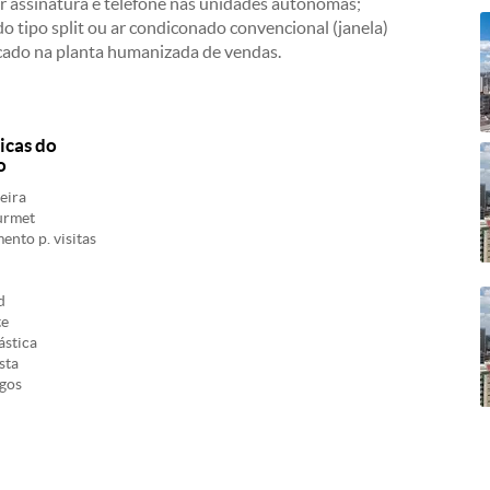
r assinatura e telefone nas unidades autônomas;
do tipo split ou ar condiconado convencional (janela)
ado na planta humanizada de vendas.
icas do
o
eira
urmet
nto p. visitas
d
te
ástica
sta
ogos