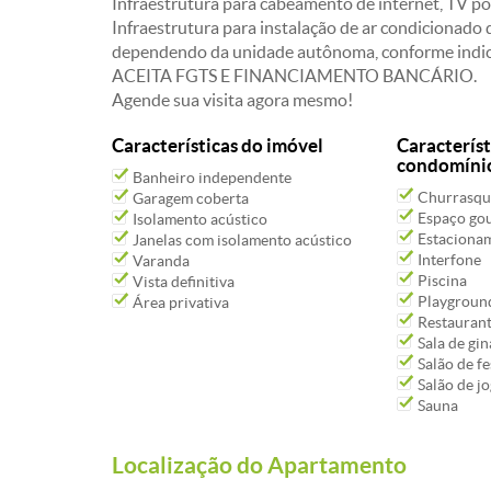
Infraestrutura para cabeamento de internet, TV po
Infraestrutura para instalação de ar condicionado 
dependendo da unidade autônoma, conforme indic
ACEITA FGTS E FINANCIAMENTO BANCÁRIO.
Agende sua visita agora mesmo!
Características do imóvel
Característ
condomíni
Banheiro independente
Churrasqu
Garagem coberta
Espaço go
Isolamento acústico
Estacioname
Janelas com isolamento acústico
Interfone
Varanda
Piscina
Vista definitiva
Playgroun
Área privativa
Restauran
Sala de gin
Salão de fe
Salão de j
Sauna
Localização do Apartamento