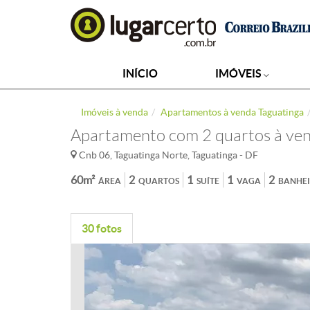
INÍCIO
IMÓVEIS
Imóveis à venda
Apartamentos à venda Taguatinga
Apartamento com 2 quartos à ven
Cnb 06, Taguatinga Norte, Taguatinga - DF
60m²
2
1
1
2
ÁREA
QUARTOS
SUÍTE
VAGA
BANHE
30 fotos