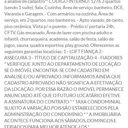
a análise de cadastro** CÓDIGO INTERNO: 1276 3 quartos
(sendo 1 suíte), Sala, Cozinha, Área de serviço, banheiro, DCE,
Varanda e Garagem. - Com armários na cozinha, Área de
serviço, em 2 quartos, nos banheiros. - Apto vazado, de canto,
piso cerâmica, Vista p/ o poente. - Prédio c/ portaria 24h,
CFTV, Gás encanado, Área de lazer com piscina adulto e
infantil, churrasqueira, academia, salão de festa, salão de
jogos, sauna, quadra esportiva, play ground. Oferecemos as
seguintes garantias locatícias: 1 - LOFT FIANÇA 2 -
ASSEGURA 3 - TÍTULO DE CAPITALIZAÇÃO 4 - FIADORES
* VERIFIQUE JUNTO AO DEPARTAMENTO DE LOCAÇÃO
SE O IMÓVEL ENCONTRA-SE COM CADASTRO EM
ANALISE E/OU APROVADO. INFORMAMOS AINDA QUE
CADASTRO APROVADO NÃO SIGNIFICA A EFETIVAÇÃO
DA LOCAÇÃO, POR ESSA RAZÃO O IMÓVEL PERMANECE
ANUNCIADO ATÉ QUE O FUTURO LOCATÁRIO EFETIVE
A ASSINATURA DO CONTRATO * * TAXA CONDOMINIAL
SUJEITO A VARIAÇÃO,POIS SÃO ESTABELECIDOS PELA
ADMINISTRAÇÃO DO CONDOMÍNIO * * A IMOBILIÁRIA
ACONTECE FUNCIONA AOS SÁBADOS, DOMINGOS E
FERIADOS PARA MELHOR ATENDE-LOS *