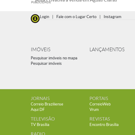
PUBLICIDADE
Login
|
Fale com o Lugar Certo
|
Instagram
IMÓVEIS
LANÇAMENTOS
Pesquisar imóveis no mapa
Pesquisar imóveis
JORNAIS
PORTAIS
Correio Braziliense
CorreioWeb
Aqui DF
Vrum
TELEVISÃO
REVISTAS
TV Brasília
Encontro Brasília
RADIO