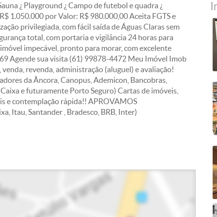
I
¿ Sauna ¿ Playground ¿ Campo de futebol e quadra ¿
R$ 1.050.000 por Valor: R$ 980.000,00 Aceita FGTS e
zação privilegiada, com fácil saída de Águas Claras sem
rança total, com portaria e vigilância 24 horas para
m imóvel impecável, pronto para morar, com excelente
69 Agende sua visita (61) 99878-4472 Meu Imóvel Imob
nda, revenda, administração (aluguel) e avaliação!
radores da Âncora, Canopus, Ademicon, Bancobras,
 Caixa e futuramente Porto Seguro) Cartas de imóveis,
íveis e contemplação rápida!! APROVAMOS
au, Santander , Bradesco, BRB, Inter)