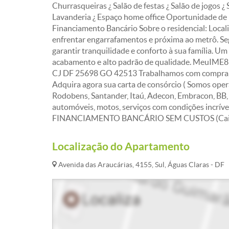
Churrasqueiras ¿ Salão de festas ¿ Salão de jogos 
Lavanderia ¿ Espaço home office Oportunidade de 
Financiamento Bancário Sobre o residencial: Locali
enfrentar engarrafamentos e próxima ao metrô. Segu
garantir tranquilidade e conforto à sua família. U
acabamento e alto padrão de qualidade. MeuIME8
CJ DF 25698 GO 42513 Trabalhamos com compra, ve
Adquira agora sua carta de consórcio ( Somos ope
Rodobens, Santander, Itaú, Adecon, Embracon, BB,
automóveis, motos, serviços com condições incr
FINANCIAMENTO BANCÁRIO SEM CUSTOS (Caixa, It
Localização do Apartamento
Avenida das Araucárias, 4155, Sul, Águas Claras - DF