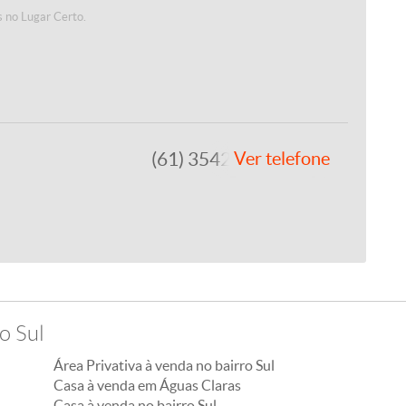
 no Lugar Certo.
(61) 3542-1877
Ver telefone
o Sul
Área Privativa à venda no bairro Sul
Casa à venda em Águas Claras
Casa à venda no bairro Sul