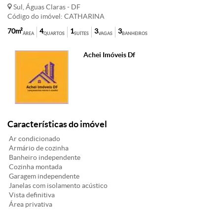
Sul, Águas Claras - DF
Código do imóvel: CATHARINA
70m²
4
1
3
3
ÁREA
QUARTOS
SUÍTES
VAGAS
BANHEIROS
Achei Imóveis Df
Características do imóvel
Ar condicionado
Armário de cozinha
Banheiro independente
Cozinha montada
Garagem independente
Janelas com isolamento acústico
Vista definitiva
Área privativa