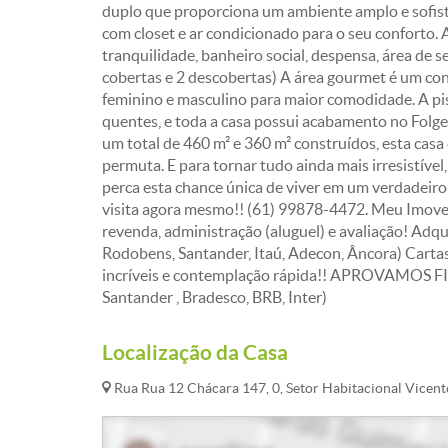
duplo que proporciona um ambiente amplo e sofist
com closet e ar condicionado para o seu conforto. 
tranquilidade, banheiro social, despensa, área de s
cobertas e 2 descobertas) A área gourmet é um con
feminino e masculino para maior comodidade. A pisc
quentes, e toda a casa possui acabamento no Folge
um total de 460 m² e 360 m² construídos, esta cas
permuta. E para tornar tudo ainda mais irresistíve
perca esta chance única de viver em um verdadeir
visita agora mesmo!! (61) 99878-4472. Meu Imov
revenda, administração (aluguel) e avaliação! Adq
Rodobens, Santander, Itaú, Adecon, Âncora) Carta
incríveis e contemplação rápida!! APROVAMO
Santander , Bradesco, BRB, Inter)
Localização da Casa
Rua Rua 12 Chácara 147, 0, Setor Habitacional Vicente