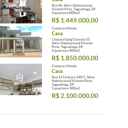
Rua 4b, Setor Habitacional
Vicente Pires, Taguatinga, DF
4 quartos e 800m2
R$ 1.449.000,00
Compra e Venda
Casa
Chácara Eptg Chácara 55,
Setor Habitacional Vicente
Pires, Taguatinga, DF
4 quartos e 400m2
R$ 1.850.000,00
Compra e Venda
Casa
Rua 12 Chácara 140/1, Setor
Habitacional Vicente Pires,
Taguatinga, DF
5 quartos e 380m2
R$ 2.100.000,00