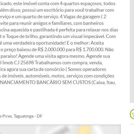
icado, este imóvel conta com 4 quartos espaçosos, todos
Além disso, possui um escritório para você trabalhar com
erviço e um quarto de serviço. 4 Vagas de garagem ( 2
vite para reunir amigos e familiares, com banheiros
ina aquecida e pastilhada é perfeita para relaxar nos dias
t e Toque de brilho, garantindo um visual impecável. Com
a é uma verdadeira oportunidade! E o melhor: Aceita
l, o preço baixou de R$ 2.000.000 para R$ 1.700.000. Não
o paraíso! Agende uma visita agora mesmo. Agende sua
el Imob CJ 25698 Trabalhamos com compra, venda,
uira agora sua carta de consórcio ( Somos operadores
s de imóveis, automóveis, motos, serviços com condições
S FINANCIAMENTO BANCÁRIO SEM CUSTOS (Caixa, Itau,
 Pires, Taguatinga - DF