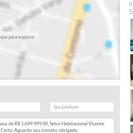
I
S
ique para explorar