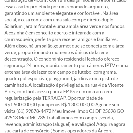
construção de 400m². Com um design moderno e sofisticado,
essa casa foi projetada por um renomado arquiteto,
garantindo um ambiente elegante e confortável. Na área
social, a casa conta com uma sala com pé direito duplo,
Solarium, jardim frontal e uma ampla área verde nos fundos.
A cozinha é em conceito aberto e integrada com a
churrasqueira, perfeita para receber amigos e familiares.
Além disso, há um salão gourmet que se conecta com a área
verde, proporcionando momentos únicos de lazer e
descontração. O condomínio residencial fechado oferece
segurança 24 horas, monitoramento por câmeras IPTV e uma
extensa área de lazer com campo de futebol com grama,
quadra poliesportiva, playground, jardins e uma pista de
caminhada. A localização é privilegiada, na rua 4 da Vicente
Pires, com fácil acesso para a EPTG e em uma área em
regularização pela TERRACAP. Oportunidade de
R$1.500.000,00 por apenas R$ 1.300.000,00 Agende sua
visita (61) 99878-4472 Meu Imovel Imob CJ DF 25698 GO
42513 MeuIMC735 Trabalhamos com compra, venda,
revenda, administração (aluguel) e avaliação! Adquira agora
sua carta de consórcio ( Somos operadores da Âncora,