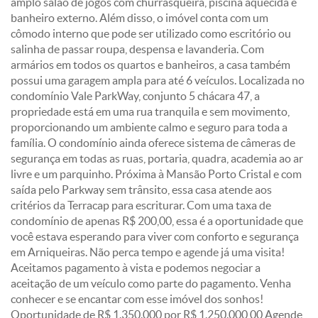
amplo salão de jogos com churrasqueira, piscina aquecida e
banheiro externo. Além disso, o imóvel conta com um
cômodo interno que pode ser utilizado como escritório ou
salinha de passar roupa, despensa e lavanderia. Com
armários em todos os quartos e banheiros, a casa também
possui uma garagem ampla para até 6 veículos. Localizada no
condomínio Vale ParkWay, conjunto 5 chácara 47, a
propriedade está em uma rua tranquila e sem movimento,
proporcionando um ambiente calmo e seguro para toda a
família. O condomínio ainda oferece sistema de câmeras de
segurança em todas as ruas, portaria, quadra, academia ao ar
livre e um parquinho. Próxima à Mansão Porto Cristal e com
saída pelo Parkway sem trânsito, essa casa atende aos
critérios da Terracap para escriturar. Com uma taxa de
condomínio de apenas R$ 200,00, essa é a oportunidade que
você estava esperando para viver com conforto e segurança
em Arniqueiras. Não perca tempo e agende já uma visita!
Aceitamos pagamento à vista e podemos negociar a
aceitação de um veículo como parte do pagamento. Venha
conhecer e se encantar com esse imóvel dos sonhos!
Oportunidade de R$ 1.350.000 por R$ 1.250.000,00 Agende