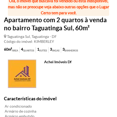
Olá, o imóvel que buscava foi vendido ou está indisponível,
mas não se preocupe veja abaixo outras opções que o Lugar
Certo tem para você.
Apartamento com 2 quartos à venda
no bairro Taguatinga Sul, 60m²
Taguatinga Sul, Taguatinga - DF
Código do imóvel: KIMBERLEY
60m²
4
1
3
3
ÁREA
QUARTOS
SUÍTES
VAGAS
BANHEIROS
Achei Imóveis Df
Características do imóvel
Ar condicionado
Armário de cozinha
Armário embutido