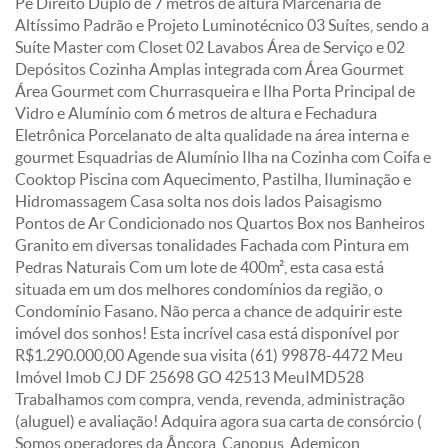
Pé Direito Duplo de 7 metros de altura Marcenaria de
Altíssimo Padrão e Projeto Luminotécnico 03 Suítes, sendo a
Suíte Master com Closet 02 Lavabos Área de Serviço e 02
Depósitos Cozinha Amplas integrada com Área Gourmet
Área Gourmet com Churrasqueira e Ilha Porta Principal de
Vidro e Alumínio com 6 metros de altura e Fechadura
Eletrônica Porcelanato de alta qualidade na área interna e
gourmet Esquadrias de Alumínio Ilha na Cozinha com Coifa e
Cooktop Piscina com Aquecimento, Pastilha, Iluminação e
Hidromassagem Casa solta nos dois lados Paisagismo
Pontos de Ar Condicionado nos Quartos Box nos Banheiros
Granito em diversas tonalidades Fachada com Pintura em
Pedras Naturais Com um lote de 400m², esta casa está
situada em um dos melhores condomínios da região, o
Condomínio Fasano. Não perca a chance de adquirir este
imóvel dos sonhos! Esta incrível casa está disponível por
R$1.290.000,00 Agende sua visita (61) 99878-4472 Meu
Imóvel Imob CJ DF 25698 GO 42513 MeuIMD528
Trabalhamos com compra, venda, revenda, administração
(aluguel) e avaliação! Adquira agora sua carta de consórcio (
Somos operadores da Âncora, Canopus, Ademicon,